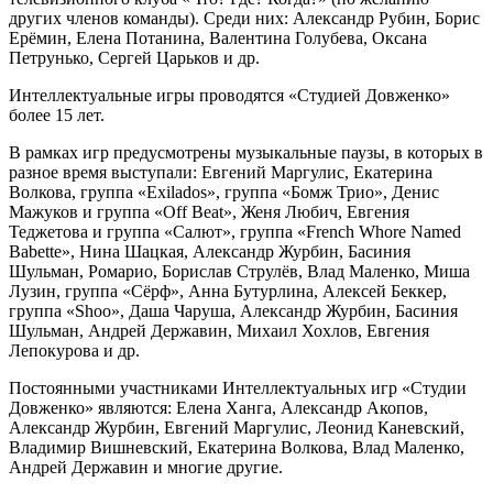
других членов команды). Среди них: Александр Рубин, Борис
Ерёмин, Елена Потанина, Валентина Голубева, Оксана
Петрунько, Сергей Царьков и др.
Интеллектуальные игры проводятся «Студией Довженко»
более 15 лет.
В рамках игр предусмотрены музыкальные паузы, в которых в
разное время выступали: Евгений Маргулис, Екатерина
Волкова, группа «Exilados», группа «Бомж Трио», Денис
Мажуков и группа «Off Beat», Женя Любич, Евгения
Теджетова и группа «Салют», группа «French Whore Named
Babette», Нина Шацкая, Александр Журбин, Басиния
Шульман, Ромарио, Борислав Струлёв, Влад Маленко, Миша
Лузин, группа «Сёрф», Анна Бутурлина, Алексей Беккер,
группа «Shoo», Даша Чаруша, Александр Журбин, Басиния
Шульман, Андрей Державин, Михаил Хохлов, Евгения
Лепокурова и др.
Постоянными участниками Интеллектуальных игр «Студии
Довженко» являются: Елена Ханга, Александр Акопов,
Александр Журбин, Евгений Маргулис, Леонид Каневский,
Владимир Вишневский, Екатерина Волкова, Влад Маленко,
Андрей Державин и многие другие.