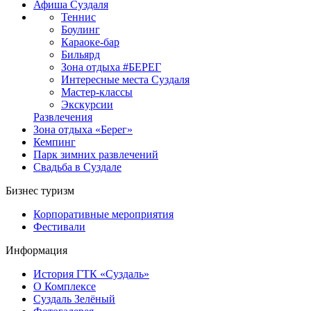
Афиша Суздаля
Теннис
Боулинг
Караоке-бар
Бильярд
Зона отдыха #БЕРЕГ
Интересные места Суздаля
Мастер-классы
Экскурсии
Развлечения
Зона отдыха «Берег»
Кемпинг
Парк зимних развлечений
Свадьба в Суздале
Бизнес туризм
Корпоративные мероприятия
Фестивали
Информация
История ГТК «Суздаль»
О Комплексе
Суздаль Зелёный