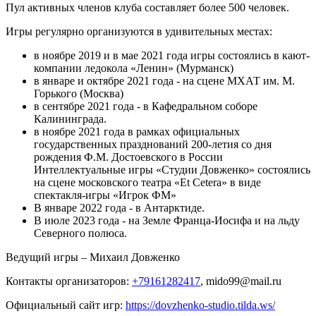
Пул активных членов клуба составляет более 500 человек.
Игры регулярно организуются в удивительных местах:
в ноябре 2019 и в мае 2021 года игры состоялись в кают-
компании ледокола «Ленин» (Мурманск)
в январе и октябре 2021 года - на сцене МХАТ им. М.
Горького (Москва)
в сентябре 2021 года - в Кафедральном соборе
Калининграда.
в ноябре 2021 года в рамках официальных
государственных празднований 200-летия со дня
рождения Ф.М. Достоевского в России
Интеллектуальные игры «Студии Довженко» состоялись
на сцене московского театра «Et Cetera» в виде
спектакля-игры «Игрок ФМ»
В январе 2022 года - в Антарктиде.
В июле 2023 года - на Земле Франца-Иосифа и на льду
Северного полюса.
Ведущий игры – Михаил Довженко
Контакты организаторов:
+79161282417
, mido99@mail.ru
Официальный сайт игр:
https://dovzhenko-studio.tilda.ws/