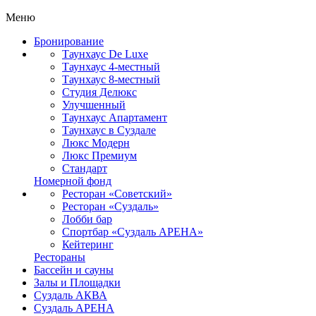
Меню
Бронирование
Таунхаус De Luxe
Таунхаус 4-местный
Таунхаус 8-местный
Студия Делюкс
Улучшенный
Таунхаус Апартамент
Таунхаус в Суздале
Люкс Модерн
Люкс Премиум
Стандарт
Номерной фонд
Ресторан «Советский»
Ресторан «Суздаль»
Лобби бар
Спортбар «Суздаль АРЕНА»
Кейтеринг
Рестораны
Бассейн и сауны
Залы и Площадки
Суздаль АКВА
Суздаль АРЕНА