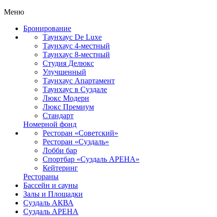
Меню
Бронирование
Таунхаус De Luxe
Таунхаус 4-местный
Таунхаус 8-местный
Студия Делюкс
Улучшенный
Таунхаус Апартамент
Таунхаус в Суздале
Люкс Модерн
Люкс Премиум
Стандарт
Номерной фонд
Ресторан «Советский»
Ресторан «Суздаль»
Лобби бар
Спортбар «Суздаль АРЕНА»
Кейтеринг
Рестораны
Бассейн и сауны
Залы и Площадки
Суздаль АКВА
Суздаль АРЕНА