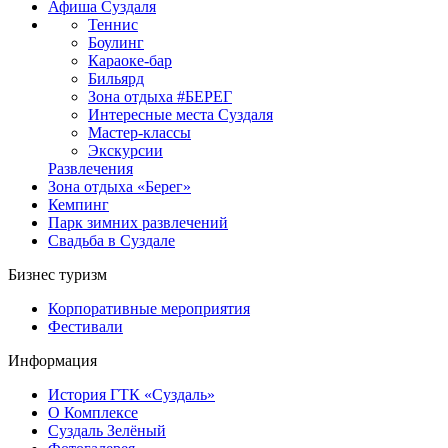
Афиша Суздаля
Теннис
Боулинг
Караоке-бар
Бильярд
Зона отдыха #БЕРЕГ
Интересные места Суздаля
Мастер-классы
Экскурсии
Развлечения
Зона отдыха «Берег»
Кемпинг
Парк зимних развлечений
Свадьба в Суздале
Бизнес туризм
Корпоративные мероприятия
Фестивали
Информация
История ГТК «Суздаль»
О Комплексе
Суздаль Зелёный