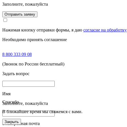
Заполните, пожалуйста
Отправить заявку
Нажимая кнопку отправки формы, я даю
согласие на обработк
Необходимо принять соглашение
8 800 333 09 08
(Звонок по России бесплатный)
Задать вопрос
Имя
Спасибо
Заполните, пожалуйста
В ближайшее время мы свяжемся с вами.
Закрыть
Электронная почта