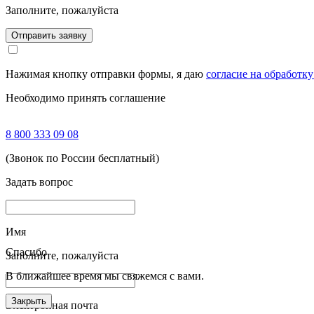
Заполните, пожалуйста
Отправить заявку
Нажимая кнопку отправки формы, я даю
согласие на обработк
Необходимо принять соглашение
8 800 333 09 08
(Звонок по России бесплатный)
Задать вопрос
Имя
Спасибо
Заполните, пожалуйста
В ближайшее время мы свяжемся с вами.
Закрыть
Электронная почта