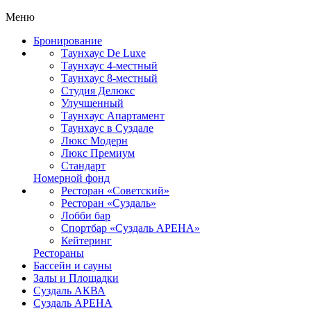
Меню
Бронирование
Таунхаус De Luxe
Таунхаус 4-местный
Таунхаус 8-местный
Студия Делюкс
Улучшенный
Таунхаус Апартамент
Таунхаус в Суздале
Люкс Модерн
Люкс Премиум
Стандарт
Номерной фонд
Ресторан «Советский»
Ресторан «Суздаль»
Лобби бар
Спортбар «Суздаль АРЕНА»
Кейтеринг
Рестораны
Бассейн и сауны
Залы и Площадки
Суздаль АКВА
Суздаль АРЕНА