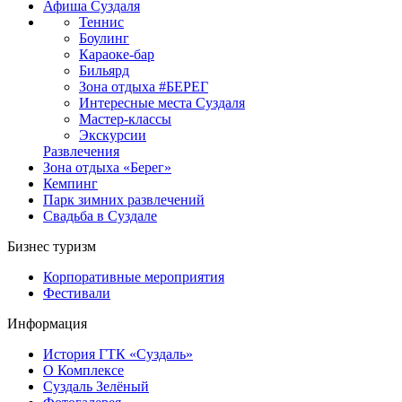
Афиша Суздаля
Теннис
Боулинг
Караоке-бар
Бильярд
Зона отдыха #БЕРЕГ
Интересные места Суздаля
Мастер-классы
Экскурсии
Развлечения
Зона отдыха «Берег»
Кемпинг
Парк зимних развлечений
Свадьба в Суздале
Бизнес туризм
Корпоративные мероприятия
Фестивали
Информация
История ГТК «Суздаль»
О Комплексе
Суздаль Зелёный