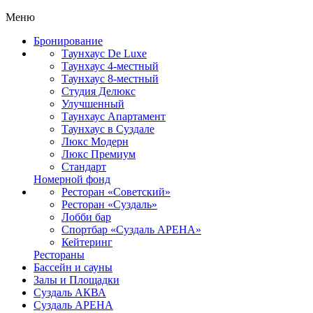
Меню
Бронирование
Таунхаус De Luxe
Таунхаус 4-местный
Таунхаус 8-местный
Студия Делюкс
Улучшенный
Таунхаус Апартамент
Таунхаус в Суздале
Люкс Модерн
Люкс Премиум
Стандарт
Номерной фонд
Ресторан «Советский»
Ресторан «Суздаль»
Лобби бар
Спортбар «Суздаль АРЕНА»
Кейтеринг
Рестораны
Бассейн и сауны
Залы и Площадки
Суздаль АКВА
Суздаль АРЕНА