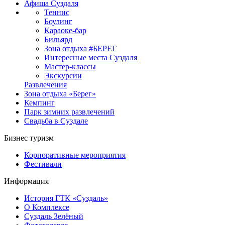
Афиша Суздаля
Теннис
Боулинг
Караоке-бар
Бильярд
Зона отдыха #БЕРЕГ
Интересные места Суздаля
Мастер-классы
Экскурсии
Развлечения
Зона отдыха «Берег»
Кемпинг
Парк зимних развлечений
Свадьба в Суздале
Бизнес туризм
Корпоративные мероприятия
Фестивали
Информация
История ГТК «Суздаль»
О Комплексе
Суздаль Зелёный