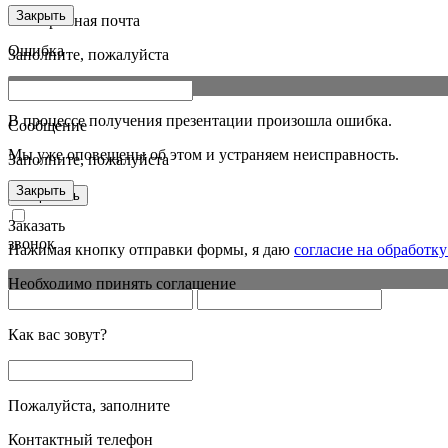
Закрыть
Электронная почта
Ошибка
Заполните, пожалуйста
В процессе получения презентации произошла ошибка.
Сообщение
Мы уже оповещены об этом и устраняем неисправность.
Заполните, пожалуйста
Закрыть
Отправить
Заказать
звонок
Нажимая кнопку отправки формы, я даю
согласие на обработк
Необходимо принять соглашение
Как вас зовут?
Пожалуйста, заполните
Контактный телефон