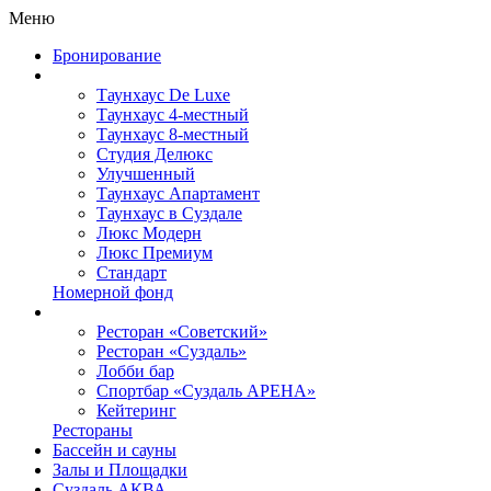
Меню
Бронирование
Таунхаус De Luxe
Таунхаус 4-местный
Таунхаус 8-местный
Студия Делюкс
Улучшенный
Таунхаус Апартамент
Таунхаус в Суздале
Люкс Модерн
Люкс Премиум
Стандарт
Номерной фонд
Ресторан «Советский»
Ресторан «Суздаль»
Лобби бар
Спортбар «Суздаль АРЕНА»
Кейтеринг
Рестораны
Бассейн и сауны
Залы и Площадки
Суздаль АКВА