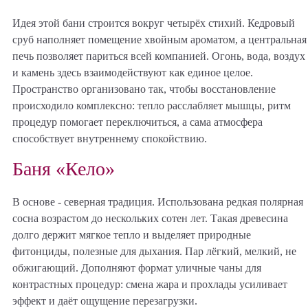
с
Политикой
принимаю её
данных
принимаю её
и
обработки
условия.
принимаю её
условия.
Идея этой бани строится вокруг четырёх стихий. Кедровый
персональных
условия.
данных
и
сруб наполняет помещение хвойным ароматом, а центральная
принимаю её
условия.
печь позволяет париться всей компанией. Огонь, вода, воздух
и камень здесь взаимодействуют как единое целое.
Пространство организовано так, чтобы восстановление
происходило комплексно: тепло расслабляет мышцы, ритм
процедур помогает переключиться, а сама атмосфера
способствует внутреннему спокойствию.
Баня «Кело»
В основе - северная традиция. Использована редкая полярная
сосна возрастом до нескольких сотен лет. Такая древесина
долго держит мягкое тепло и выделяет природные
фитонциды, полезные для дыхания. Пар лёгкий, мелкий, не
обжигающий. Дополняют формат уличные чаны для
контрастных процедур: смена жара и прохлады усиливает
эффект и даёт ощущение перезагрузки.