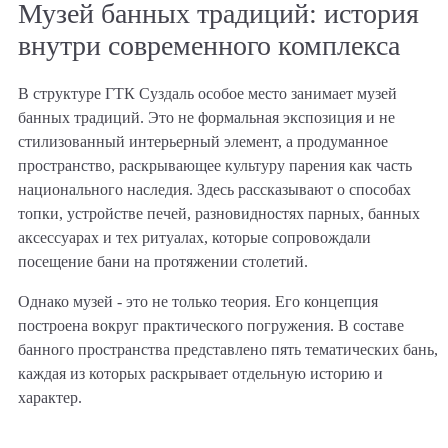
Музей банных традиций: история
внутри современного комплекса
В структуре ГТК Суздаль особое место занимает музей
банных традиций. Это не формальная экспозиция и не
стилизованный интерьерный элемент, а продуманное
пространство, раскрывающее культуру парения как часть
национального наследия. Здесь рассказывают о способах
топки, устройстве печей, разновидностях парных, банных
аксессуарах и тех ритуалах, которые сопровождали
Название
посещение бани на протяжении столетий.
Программа
формы
Задать вопрос
мероприятия
Однако музей - это не только теория. Его концепция
Отправить
и получить
появится
построена вокруг практического погружения. В составе
заявку
Скачать
банного пространства представлено пять тематических бань,
консультацию
уже скоро!
презентацию
каждая из которых раскрывает отдельную историю и
Как вас зовут?
Подписаться
характер.
на рассылку
Заказать
звонок
Ошибка
Оставьте нам
Как вас зовут?
Как вас зовут?
Электронная