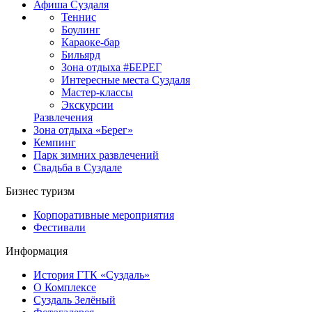
Афиша Суздаля
Теннис
Боулинг
Караоке-бар
Бильярд
Зона отдыха #БЕРЕГ
Интересные места Суздаля
Мастер-классы
Экскурсии
Развлечения
Зона отдыха «Берег»
Кемпинг
Парк зимних развлечений
Свадьба в Суздале
Бизнес туризм
Корпоративные мероприятия
Фестивали
Информация
История ГТК «Суздаль»
О Комплексе
Суздаль Зелёный