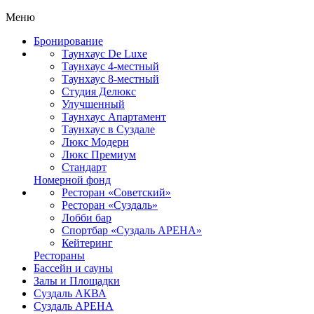
Меню
Бронирование
Таунхаус De Luxe
Таунхаус 4-местный
Таунхаус 8-местный
Студия Делюкс
Улучшенный
Таунхаус Апартамент
Таунхаус в Суздале
Люкс Модерн
Люкс Премиум
Стандарт
Номерной фонд
Ресторан «Советский»
Ресторан «Суздаль»
Лобби бар
Спортбар «Суздаль АРЕНА»
Кейтеринг
Рестораны
Бассейн и сауны
Залы и Площадки
Суздаль АКВА
Суздаль АРЕНА