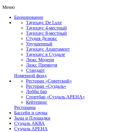
Меню
Бронирование
Таунхаус De Luxe
Таунхаус 4-местный
Таунхаус 8-местный
Студия Делюкс
Улучшенный
Таунхаус Апартамент
Таунхаус в Суздале
Люкс Модерн
Люкс Премиум
Стандарт
Номерной фонд
Ресторан «Советский»
Ресторан «Суздаль»
Лобби бар
Спортбар «Суздаль АРЕНА»
Кейтеринг
Рестораны
Бассейн и сауны
Залы и Площадки
Суздаль АКВА
Суздаль АРЕНА