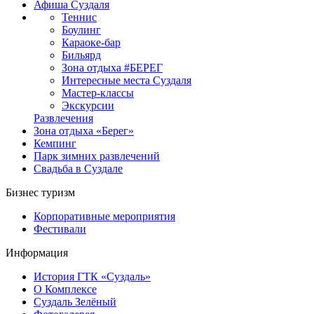
Афиша Суздаля
Теннис
Боулинг
Караоке-бар
Бильярд
Зона отдыха #БЕРЕГ
Интересные места Суздаля
Мастер-классы
Экскурсии
Развлечения
Зона отдыха «Берег»
Кемпинг
Парк зимних развлечений
Свадьба в Суздале
Бизнес туризм
Корпоративные мероприятия
Фестивали
Информация
История ГТК «Суздаль»
О Комплексе
Суздаль Зелёный