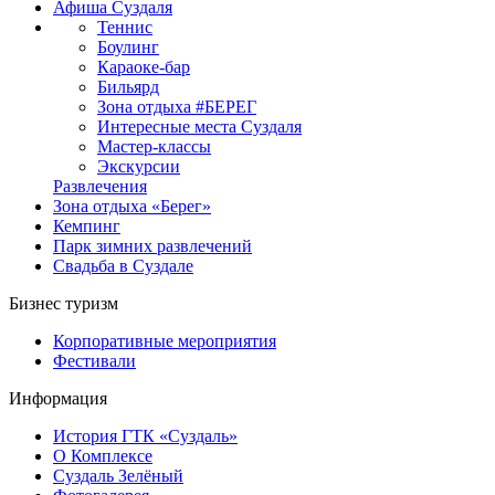
Афиша Суздаля
Теннис
Боулинг
Караоке-бар
Бильярд
Зона отдыха #БЕРЕГ
Интересные места Суздаля
Мастер-классы
Экскурсии
Развлечения
Зона отдыха «Берег»
Кемпинг
Парк зимних развлечений
Свадьба в Суздале
Бизнес туризм
Корпоративные мероприятия
Фестивали
Информация
История ГТК «Суздаль»
О Комплексе
Суздаль Зелёный