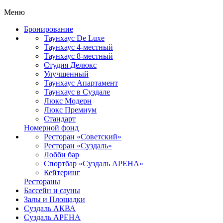
Меню
Бронирование
Таунхаус De Luxe
Таунхаус 4-местный
Таунхаус 8-местный
Студия Делюкс
Улучшенный
Таунхаус Апартамент
Таунхаус в Суздале
Люкс Модерн
Люкс Премиум
Стандарт
Номерной фонд
Ресторан «Советский»
Ресторан «Суздаль»
Лобби бар
Спортбар «Суздаль АРЕНА»
Кейтеринг
Рестораны
Бассейн и сауны
Залы и Площадки
Суздаль АКВА
Суздаль АРЕНА