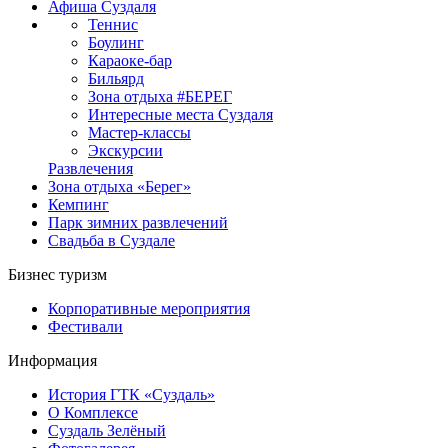
Афиша Суздаля
Теннис
Боулинг
Караоке-бар
Бильярд
Зона отдыха #БЕРЕГ
Интересные места Суздаля
Мастер-классы
Экскурсии
Развлечения
Зона отдыха «Берег»
Кемпинг
Парк зимних развлечений
Свадьба в Суздале
Бизнес туризм
Корпоративные мероприятия
Фестивали
Информация
История ГТК «Суздаль»
О Комплексе
Суздаль Зелёный