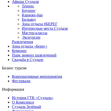
Афиша Суздаля
Теннис
Боулинг
Караоке-бар
Бильярд
Зона отдыха #БЕРЕГ
Интересные места Суздаля
Мастер-классы
Экскурсии
Развлечения
Зона отдыха «Берег»
Кемпинг
Парк зимних развлечений
Свадьба в Суздале
Бизнес туризм
Корпоративные мероприятия
Фестивали
Информация
История ГТК «Суздаль»
О Комплексе
Суздаль Зелёный