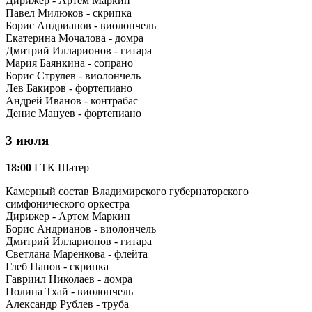
Дирижер - Артем Маркин
Павел Милюков - скрипка
Борис Андрианов - виолончель
Екатерина Мочалова - домра
Дмитрий Илларионов - гитара
Мария Баянкина - сопрано
Борис Струлев - виолончель
Лев Бакиров - фортепиано
Андрей Иванов - контрабас
Денис Мацуев - фортепиано
3 июля
18:00
ГТК Шатер
Камерный состав Владимирского губернаторского
симфонического оркестра
Дирижер - Артем Маркин
Борис Андрианов - виолончель
Дмитрий Илларионов - гитара
Светлана Маренкова - флейта
Глеб Панов - скрипка
Гавриил Николаев - домра
Полина Тхай - виолончель
Александр Рублев - труба