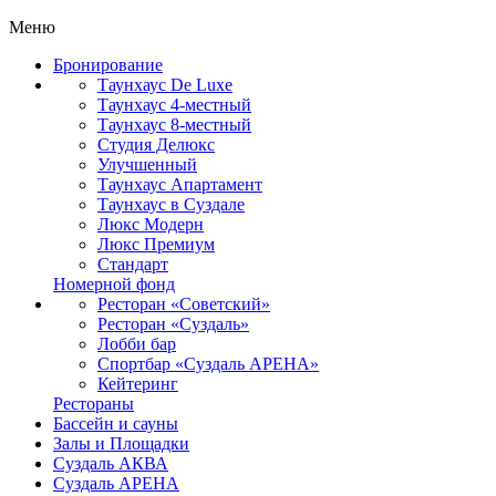
Меню
Бронирование
Таунхаус De Luxe
Таунхаус 4-местный
Таунхаус 8-местный
Студия Делюкс
Улучшенный
Таунхаус Апартамент
Таунхаус в Суздале
Люкс Модерн
Люкс Премиум
Стандарт
Номерной фонд
Ресторан «Советский»
Ресторан «Суздаль»
Лобби бар
Спортбар «Суздаль АРЕНА»
Кейтеринг
Рестораны
Бассейн и сауны
Залы и Площадки
Суздаль АКВА
Суздаль АРЕНА