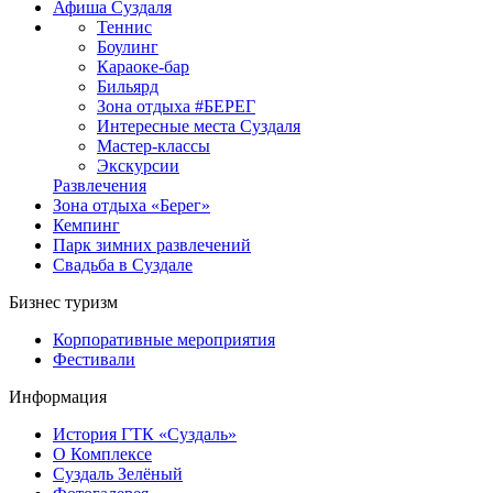
Афиша Суздаля
Теннис
Боулинг
Караоке-бар
Бильярд
Зона отдыха #БЕРЕГ
Интересные места Суздаля
Мастер-классы
Экскурсии
Развлечения
Зона отдыха «Берег»
Кемпинг
Парк зимних развлечений
Свадьба в Суздале
Бизнес туризм
Корпоративные мероприятия
Фестивали
Информация
История ГТК «Суздаль»
О Комплексе
Суздаль Зелёный