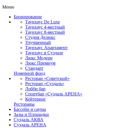
Меню
Бронирование
Таунхаус De Luxe
Таунхаус 4-местный
Таунхаус 8-местный
Студия Делюкс
Улучшенный
Таунхаус Апартамент
Таунхаус в Суздале
Люкс Модерн
Люкс Премиум
Стандарт
Номерной фонд
Ресторан «Советский»
Ресторан «Суздаль»
Лобби бар
Спортбар «Суздаль АРЕНА»
Кейтеринг
Рестораны
Бассейн и сауны
Залы и Площадки
Суздаль АКВА
Суздаль АРЕНА