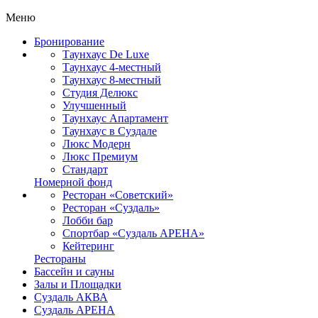
Меню
Бронирование
Таунхаус De Luxe
Таунхаус 4-местный
Таунхаус 8-местный
Студия Делюкс
Улучшенный
Таунхаус Апартамент
Таунхаус в Суздале
Люкс Модерн
Люкс Премиум
Стандарт
Номерной фонд
Ресторан «Советский»
Ресторан «Суздаль»
Лобби бар
Спортбар «Суздаль АРЕНА»
Кейтеринг
Рестораны
Бассейн и сауны
Залы и Площадки
Суздаль АКВА
Суздаль АРЕНА