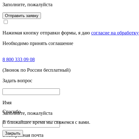
Заполните, пожалуйста
Отправить заявку
Нажимая кнопку отправки формы, я даю
согласие на обработк
Необходимо принять соглашение
8 800 333 09 08
(Звонок по России бесплатный)
Задать вопрос
Имя
Спасибо
Заполните, пожалуйста
В ближайшее время мы свяжемся с вами.
Закрыть
Электронная почта