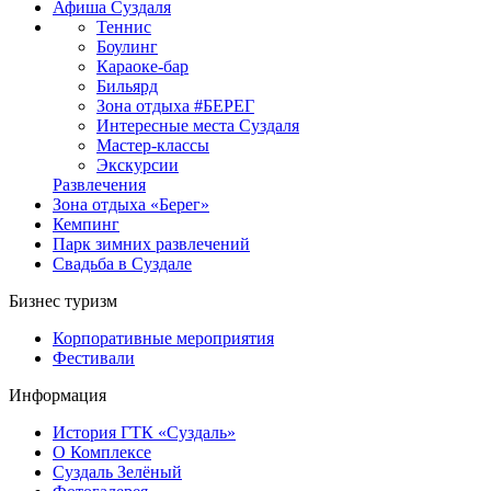
Афиша Суздаля
Теннис
Боулинг
Караоке-бар
Бильярд
Зона отдыха #БЕРЕГ
Интересные места Суздаля
Мастер-классы
Экскурсии
Развлечения
Зона отдыха «Берег»
Кемпинг
Парк зимних развлечений
Свадьба в Суздале
Бизнес туризм
Корпоративные мероприятия
Фестивали
Информация
История ГТК «Суздаль»
О Комплексе
Суздаль Зелёный