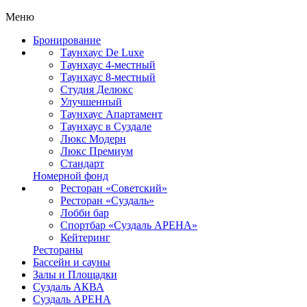
Меню
Бронирование
Таунхаус De Luxe
Таунхаус 4-местный
Таунхаус 8-местный
Студия Делюкс
Улучшенный
Таунхаус Апартамент
Таунхаус в Суздале
Люкс Модерн
Люкс Премиум
Стандарт
Номерной фонд
Ресторан «Советский»
Ресторан «Суздаль»
Лобби бар
Спортбар «Суздаль АРЕНА»
Кейтеринг
Рестораны
Бассейн и сауны
Залы и Площадки
Суздаль АКВА
Суздаль АРЕНА