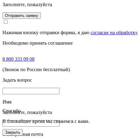
Заполните, пожалуйста
Отправить заявку
Нажимая кнопку отправки формы, я даю
согласие на обработк
Необходимо принять соглашение
8 800 333 09 08
(Звонок по России бесплатный)
Задать вопрос
Имя
Спасибо
Заполните, пожалуйста
В ближайшее время мы свяжемся с вами.
Закрыть
Электронная почта