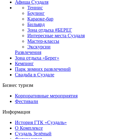
Афиша Суздаля
Теннис
Боулинг
Караоке-бар
Бильярд
Зона отдыха #БЕРЕГ
Интересные места Суздаля
Мастер-классы
Экскурсии
Развлечения
Зона отдыха «Берег»
Кемпинг
Парк зимних развлечений
Свадьба в Суздале
Бизнес туризм
Корпоративные мероприятия
Фестивали
Информация
История ГТК «Суздаль»
О Комплексе
Суздаль Зелёный