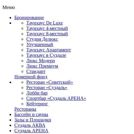
Меню
Бронирование
Таунхаус De Luxe
Таунхаус 4-местный
Таунхаус 8-местный
Студия Делюкс
Улучшенный
Таунхаус Апартамент
Таунхаус в Суздале
Люкс Модерн
Люкс Премиум
Стандарт
Номерной фонд
Ресторан «Советский»
Ресторан «Суздаль»
Лобби бар
Спортбар «Суздаль АРЕНА»
Кейтеринг
Рестораны
Бассейн и сауны
Залы и Площадки
Суздаль АКВА
Суздаль АРЕНА