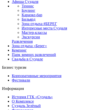
Афиша Суздаля
Теннис
Боулинг
Караоке-бар
Бильярд
Зона отдыха #БЕРЕГ
Интересные места Суздаля
Мастер-классы
Экскурсии
Развлечения
Зона отдыха «Берег»
Кемпинг
Парк зимних развлечений
Свадьба в Суздале
Бизнес туризм
Корпоративные мероприятия
Фестивали
Информация
История ГТК «Суздаль»
О Комплексе
Суздаль Зелёный