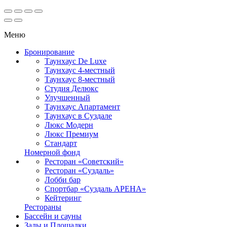
Меню
Бронирование
Таунхаус De Luxe
Таунхаус 4-местный
Таунхаус 8-местный
Студия Делюкс
Улучшенный
Таунхаус Апартамент
Таунхаус в Суздале
Люкс Модерн
Люкс Премиум
Стандарт
Номерной фонд
Ресторан «Советский»
Ресторан «Суздаль»
Лобби бар
Спортбар «Суздаль АРЕНА»
Кейтеринг
Рестораны
Бассейн и сауны
Залы и Площадки