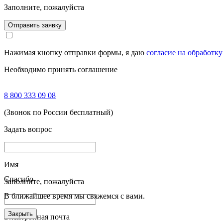
Заполните, пожалуйста
Отправить заявку
Нажимая кнопку отправки формы, я даю
согласие на обработк
Необходимо принять соглашение
8 800 333 09 08
(Звонок по России бесплатный)
Задать вопрос
Имя
Спасибо
Заполните, пожалуйста
В ближайшее время мы свяжемся с вами.
Закрыть
Электронная почта