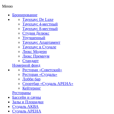
Меню
Бронирование
Таунхаус De Luxe
Таунхаус 4-местный
Таунхаус 8-местный
Студия Делюкс
Улучшенный
Таунхаус Апартамент
Таунхаус в Суздале
Люкс Модерн
Люкс Премиум
Стандарт
Номерной фонд
Ресторан «Советский»
Ресторан «Суздаль»
Лобби бар
Спортбар «Суздаль АРЕНА»
Кейтеринг
Рестораны
Бассейн и сауны
Залы и Площадки
Суздаль АКВА
Суздаль АРЕНА