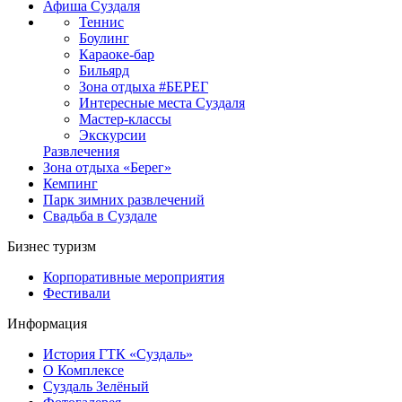
Афиша Суздаля
Теннис
Боулинг
Караоке-бар
Бильярд
Зона отдыха #БЕРЕГ
Интересные места Суздаля
Мастер-классы
Экскурсии
Развлечения
Зона отдыха «Берег»
Кемпинг
Парк зимних развлечений
Свадьба в Суздале
Бизнес туризм
Корпоративные мероприятия
Фестивали
Информация
История ГТК «Суздаль»
О Комплексе
Суздаль Зелёный