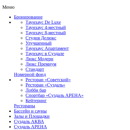
Меню
Бронирование
Таунхаус De Luxe
Таунхаус 4-местный
Таунхаус 8-местный
Студия Делюкс
Улучшенный
Таунхаус Апартамент
Таунхаус в Суздале
Люкс Модерн
Люкс Премиум
Стандарт
Номерной фонд
Ресторан «Советский»
Ресторан «Суздаль»
Лобби бар
Спортбар «Суздаль АРЕНА»
Кейтеринг
Рестораны
Бассейн и сауны
Залы и Площадки
Суздаль АКВА
Суздаль АРЕНА