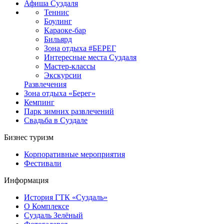
Афиша Суздаля
Теннис
Боулинг
Караоке-бар
Бильярд
Зона отдыха #БЕРЕГ
Интересные места Суздаля
Мастер-классы
Экскурсии
Развлечения
Зона отдыха «Берег»
Кемпинг
Парк зимних развлечений
Свадьба в Суздале
Бизнес туризм
Корпоративные мероприятия
Фестивали
Информация
История ГТК «Суздаль»
О Комплексе
Суздаль Зелёный