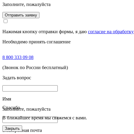
Заполните, пожалуйста
Отправить заявку
Нажимая кнопку отправки формы, я даю
согласие на обработк
Необходимо принять соглашение
8 800 333 09 08
(Звонок по России бесплатный)
Задать вопрос
Имя
Спасибо
Заполните, пожалуйста
В ближайшее время мы свяжемся с вами.
Закрыть
Электронная почта