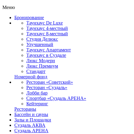
Меню
Бронирование
Таунхаус De Luxe
Таунхаус 4-местный
Таунхаус 8-местный
Студия Делюкс
Улучшенный
Таунхаус Апартамент
Таунхаус в Суздале
Люкс Модерн
Люкс Премиум
Стандарт
Номерной фонд
Ресторан «Советский»
Ресторан «Суздаль»
Лобби бар
Спортбар «Суздаль АРЕНА»
Кейтеринг
Рестораны
Бассейн и сауны
Залы и Площадки
Суздаль АКВА
Суздаль АРЕНА