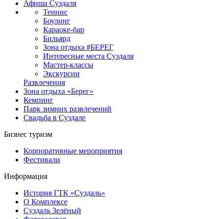
Афиша Суздаля
Теннис
Боулинг
Караоке-бар
Бильярд
Зона отдыха #БЕРЕГ
Интересные места Суздаля
Мастер-классы
Экскурсии
Развлечения
Зона отдыха «Берег»
Кемпинг
Парк зимних развлечений
Свадьба в Суздале
Бизнес туризм
Корпоративные мероприятия
Фестивали
Информация
История ГТК «Суздаль»
О Комплексе
Суздаль Зелёный