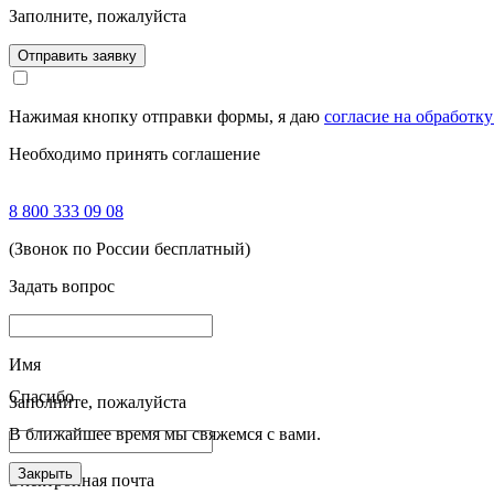
Заполните, пожалуйста
Отправить заявку
Нажимая кнопку отправки формы, я даю
согласие на обработк
Необходимо принять соглашение
8 800 333 09 08
(Звонок по России бесплатный)
Задать вопрос
Имя
Спасибо
Заполните, пожалуйста
В ближайшее время мы свяжемся с вами.
Закрыть
Электронная почта