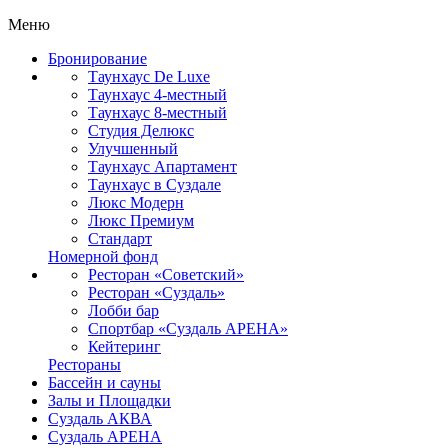
Меню
Бронирование
Таунхаус De Luxe
Таунхаус 4-местный
Таунхаус 8-местный
Студия Делюкс
Улучшенный
Таунхаус Апартамент
Таунхаус в Суздале
Люкс Модерн
Люкс Премиум
Стандарт
Номерной фонд
Ресторан «Советский»
Ресторан «Суздаль»
Лобби бар
Спортбар «Суздаль АРЕНА»
Кейтеринг
Рестораны
Бассейн и сауны
Залы и Площадки
Суздаль АКВА
Суздаль АРЕНА