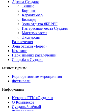
Афиша Суздаля
Теннис
Боулинг
Караоке-бар
Бильярд
Зона отдыха #БЕРЕГ
Интересные места Суздаля
Мастер-классы
Экскурсии
Развлечения
Зона отдыха «Берег»
Кемпинг
Парк зимних развлечений
Свадьба в Суздале
Бизнес туризм
Корпоративные мероприятия
Фестивали
Информация
История ГТК «Суздаль»
О Комплексе
Суздаль Зелёный