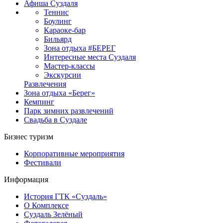
Афиша Суздаля
Теннис
Боулинг
Караоке-бар
Бильярд
Зона отдыха #БЕРЕГ
Интересные места Суздаля
Мастер-классы
Экскурсии
Развлечения
Зона отдыха «Берег»
Кемпинг
Парк зимних развлечений
Свадьба в Суздале
Бизнес туризм
Корпоративные мероприятия
Фестивали
Информация
История ГТК «Суздаль»
О Комплексе
Суздаль Зелёный