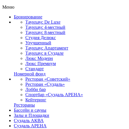
Меню
Бронирование
Таунхаус De Luxe
Таунхаус 4-местный
Таунхаус 8-местный
Студия Делюкс
Улучшенный
Таунхаус Апартамент
Таунхаус в Суздале
Люкс Модерн
Люкс Премиум
Стандарт
Номерной фонд
Ресторан «Советский»
Ресторан «Суздаль»
Лобби бар
Спортбар «Суздаль АРЕНА»
Кейтеринг
Рестораны
Бассейн и сауны
Залы и Площадки
Суздаль АКВА
Суздаль АРЕНА