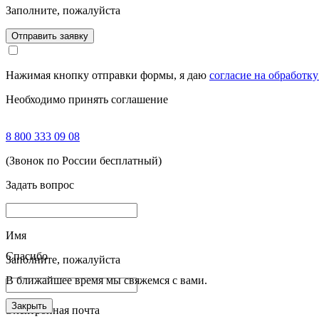
Заполните, пожалуйста
Отправить заявку
Нажимая кнопку отправки формы, я даю
согласие на обработк
Необходимо принять соглашение
8 800 333 09 08
(Звонок по России бесплатный)
Задать вопрос
Имя
Спасибо
Заполните, пожалуйста
В ближайшее время мы свяжемся с вами.
Закрыть
Электронная почта