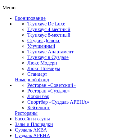
Меню
Бронирование
Таунхаус De Luxe
Таунхаус 4-местный
Таунхаус 8-местный
Студия Делюкс
Улучшенный
Таунхаус Апартамент
Таунхаус в Суздале
Люкс Модерн
Люкс Премиум
Стандарт
Номерной фонд
Ресторан «Советский»
Ресторан «Суздаль»
Лобби бар
Спортбар «Суздаль АРЕНА»
Кейтеринг
Рестораны
Бассейн и сауны
Залы и Площадки
Суздаль АКВА
Суздаль АРЕНА