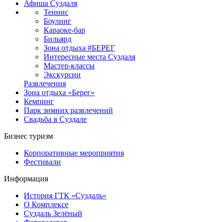
Афиша Суздаля
Теннис
Боулинг
Караоке-бар
Бильярд
Зона отдыха #БЕРЕГ
Интересные места Суздаля
Мастер-классы
Экскурсии
Развлечения
Зона отдыха «Берег»
Кемпинг
Парк зимних развлечений
Свадьба в Суздале
Бизнес туризм
Корпоративные мероприятия
Фестивали
Информация
История ГТК «Суздаль»
О Комплексе
Суздаль Зелёный