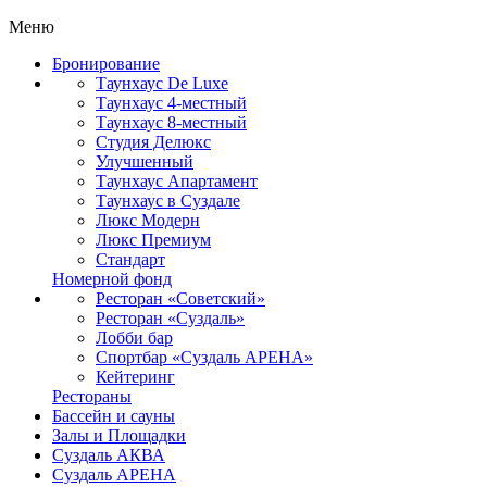
Меню
Бронирование
Таунхаус De Luxe
Таунхаус 4-местный
Таунхаус 8-местный
Студия Делюкс
Улучшенный
Таунхаус Апартамент
Таунхаус в Суздале
Люкс Модерн
Люкс Премиум
Стандарт
Номерной фонд
Ресторан «Советский»
Ресторан «Суздаль»
Лобби бар
Спортбар «Суздаль АРЕНА»
Кейтеринг
Рестораны
Бассейн и сауны
Залы и Площадки
Суздаль АКВА
Суздаль АРЕНА