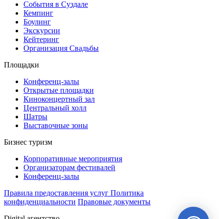
События в Суздале
Кемпинг
Боулинг
Экскурсии
Кейтеринг
Организация Cвадьбы
Площадки
Конференц-залы
Открытые площадки
Киноконцертный зал
Центральный холл
Шатры
Выставочные зоны
Бизнес туризм
Корпоративные мероприятия
Организаторам фестивалей
Конференц-залы
Правила предоставления услуг
Политика
конфиденциальности
Правовые документы
Digital агентство
INDEV