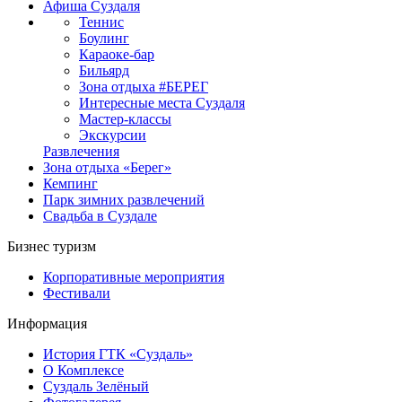
Афиша Суздаля
Теннис
Боулинг
Караоке-бар
Бильярд
Зона отдыха #БЕРЕГ
Интересные места Суздаля
Мастер-классы
Экскурсии
Развлечения
Зона отдыха «Берег»
Кемпинг
Парк зимних развлечений
Свадьба в Суздале
Бизнес туризм
Корпоративные мероприятия
Фестивали
Информация
История ГТК «Суздаль»
О Комплексе
Суздаль Зелёный