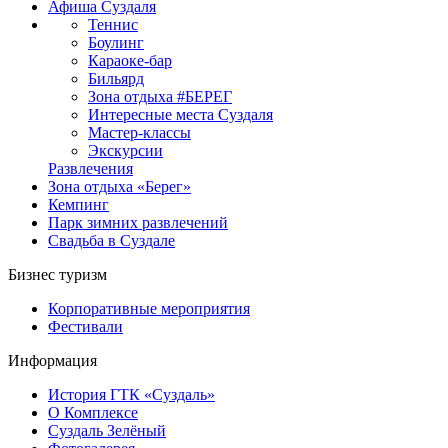
Афиша Суздаля
Теннис
Боулинг
Караоке-бар
Бильярд
Зона отдыха #БЕРЕГ
Интересные места Суздаля
Мастер-классы
Экскурсии
Развлечения
Зона отдыха «Берег»
Кемпинг
Парк зимних развлечений
Свадьба в Суздале
Бизнес туризм
Корпоративные мероприятия
Фестивали
Информация
История ГТК «Суздаль»
О Комплексе
Суздаль Зелёный