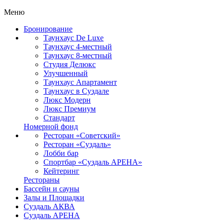
Меню
Бронирование
Таунхаус De Luxe
Таунхаус 4-местный
Таунхаус 8-местный
Студия Делюкс
Улучшенный
Таунхаус Апартамент
Таунхаус в Суздале
Люкс Модерн
Люкс Премиум
Стандарт
Номерной фонд
Ресторан «Советский»
Ресторан «Суздаль»
Лобби бар
Спортбар «Суздаль АРЕНА»
Кейтеринг
Рестораны
Бассейн и сауны
Залы и Площадки
Суздаль АКВА
Суздаль АРЕНА