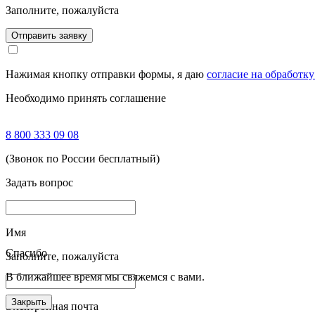
Заполните, пожалуйста
Отправить заявку
Нажимая кнопку отправки формы, я даю
согласие на обработк
Необходимо принять соглашение
8 800 333 09 08
(Звонок по России бесплатный)
Задать вопрос
Имя
Спасибо
Заполните, пожалуйста
В ближайшее время мы свяжемся с вами.
Закрыть
Электронная почта