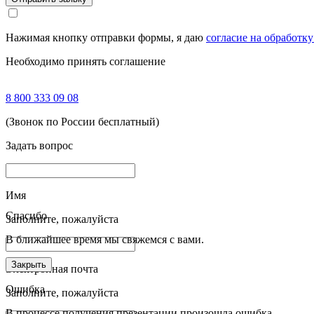
Нажимая кнопку отправки формы, я даю
согласие на обработк
Необходимо принять соглашение
8 800 333 09 08
(Звонок по России бесплатный)
Задать вопрос
Имя
Спасибо
Заполните, пожалуйста
В ближайшее время мы свяжемся с вами.
Закрыть
Электронная почта
Ошибка
Заполните, пожалуйста
В процессе получения презентации произошла ошибка.