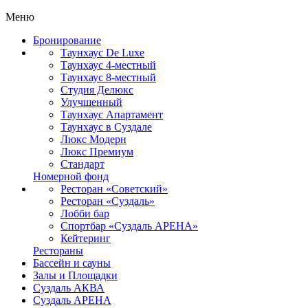
Меню
Бронирование
Таунхаус De Luxe
Таунхаус 4-местный
Таунхаус 8-местный
Студия Делюкс
Улучшенный
Таунхаус Апартамент
Таунхаус в Суздале
Люкс Модерн
Люкс Премиум
Стандарт
Номерной фонд
Ресторан «Советский»
Ресторан «Суздаль»
Лобби бар
Спортбар «Суздаль АРЕНА»
Кейтеринг
Рестораны
Бассейн и сауны
Залы и Площадки
Суздаль АКВА
Суздаль АРЕНА