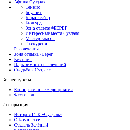
Афиша Суздаля
Теннис
Боулинг
Караоке-бар
Бильярд
Зона отдыха #БЕРЕГ
Интересные места Суздаля
Мастер-классы
Экскурсии
Развлечения
Зона отдыха «Берег»
Кемпинг
Парк зимних развлечений
Свадьба в Суздале
Бизнес туризм
Корпоративные мероприятия
Фестивали
Информация
История ГТК «Суздаль»
О Комплексе
Суздаль Зелёный