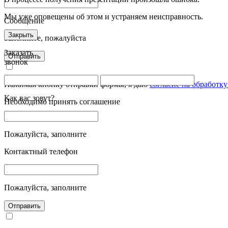
Мы уже оповещены об этом и устраняем неисправность.
Сообщение
Закрыть
Заполните, пожалуйста
Заказать
Отправить
звонок
Нажимая кнопку отправки формы, я даю
согласие на обработк
Как вас зовут?
Необходимо принять соглашение
Пожалуйста, заполните
Контактный телефон
Пожалуйста, заполните
Отправить