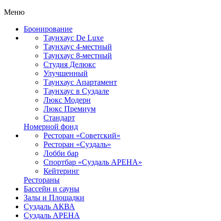
Меню
Бронирование
Таунхаус De Luxe
Таунхаус 4-местный
Таунхаус 8-местный
Студия Делюкс
Улучшенный
Таунхаус Апартамент
Таунхаус в Суздале
Люкс Модерн
Люкс Премиум
Стандарт
Номерной фонд
Ресторан «Советский»
Ресторан «Суздаль»
Лобби бар
Спортбар «Суздаль АРЕНА»
Кейтеринг
Рестораны
Бассейн и сауны
Залы и Площадки
Суздаль АКВА
Суздаль АРЕНА