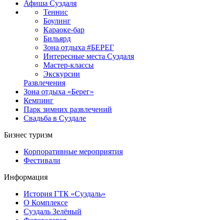
Афиша Суздаля
Теннис
Боулинг
Караоке-бар
Бильярд
Зона отдыха #БЕРЕГ
Интересные места Суздаля
Мастер-классы
Экскурсии
Развлечения
Зона отдыха «Берег»
Кемпинг
Парк зимних развлечений
Свадьба в Суздале
Бизнес туризм
Корпоративные мероприятия
Фестивали
Информация
История ГТК «Суздаль»
О Комплексе
Суздаль Зелёный