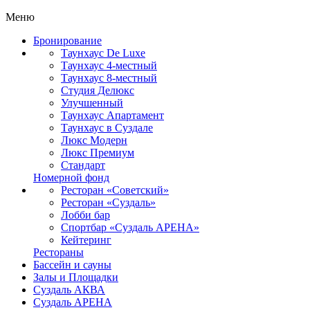
Меню
Бронирование
Таунхаус De Luxe
Таунхаус 4-местный
Таунхаус 8-местный
Студия Делюкс
Улучшенный
Таунхаус Апартамент
Таунхаус в Суздале
Люкс Модерн
Люкс Премиум
Стандарт
Номерной фонд
Ресторан «Советский»
Ресторан «Суздаль»
Лобби бар
Спортбар «Суздаль АРЕНА»
Кейтеринг
Рестораны
Бассейн и сауны
Залы и Площадки
Суздаль АКВА
Суздаль АРЕНА