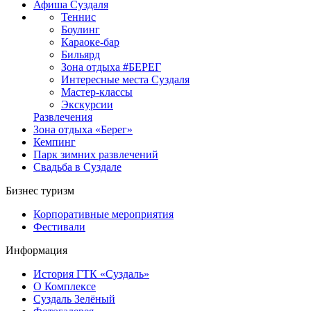
Афиша Суздаля
Теннис
Боулинг
Караоке-бар
Бильярд
Зона отдыха #БЕРЕГ
Интересные места Суздаля
Мастер-классы
Экскурсии
Развлечения
Зона отдыха «Берег»
Кемпинг
Парк зимних развлечений
Свадьба в Суздале
Бизнес туризм
Корпоративные мероприятия
Фестивали
Информация
История ГТК «Суздаль»
О Комплексе
Суздаль Зелёный