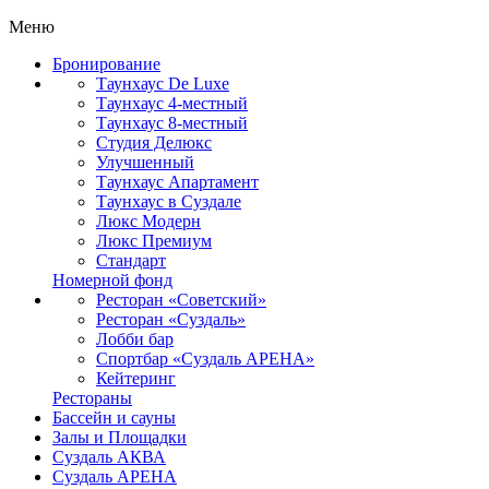
Меню
Бронирование
Таунхаус De Luxe
Таунхаус 4-местный
Таунхаус 8-местный
Студия Делюкс
Улучшенный
Таунхаус Апартамент
Таунхаус в Суздале
Люкс Модерн
Люкс Премиум
Стандарт
Номерной фонд
Ресторан «Советский»
Ресторан «Суздаль»
Лобби бар
Спортбар «Суздаль АРЕНА»
Кейтеринг
Рестораны
Бассейн и сауны
Залы и Площадки
Суздаль АКВА
Суздаль АРЕНА