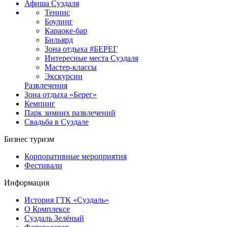
Афиша Суздаля
Теннис
Боулинг
Караоке-бар
Бильярд
Зона отдыха #БЕРЕГ
Интересные места Суздаля
Мастер-классы
Экскурсии
Развлечения
Зона отдыха «Берег»
Кемпинг
Парк зимних развлечений
Свадьба в Суздале
Бизнес туризм
Корпоративные мероприятия
Фестивали
Информация
История ГТК «Суздаль»
О Комплексе
Суздаль Зелёный