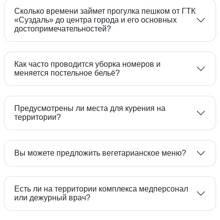
Суточный абонемент
Сколько времени займет прогулка пешком от ГТК
8 800 333-09-
«Суздаль» до центра города и его основных
достопримечательностей?
на сайте ГТК «Суздаль»
08
8 (49231)
Как часто проводится уборка номеров и
меняется постельное бельё?
2-33-33
Предусмотрены ли места для курения на
территории?
Вы можете предложить вегетарианское меню?
Есть ли на территории комплекса медперсонал
или дежурный врач?