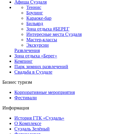
Афиша Суздаля
Теннис
Боулинг
Караоке-бар
Бильярд
Зона отдыха #БЕРЕГ
Интересные места Суздаля
Мастер-классы
Экскурсии
Развлечения
Зона отдыха «Берег»
Кемпинг
Парк зимних развлечений
Свадьба в Суздале
Бизнес туризм
Корпоративные мероприятия
Фестивали
Информация
История ГТК «Суздаль»
О Комплексе
Суздаль Зелёный