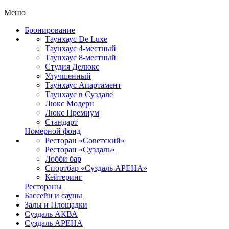
Меню
Бронирование
Таунхаус De Luxe
Таунхаус 4-местный
Таунхаус 8-местный
Студия Делюкс
Улучшенный
Таунхаус Апартамент
Таунхаус в Суздале
Люкс Модерн
Люкс Премиум
Стандарт
Номерной фонд
Ресторан «Советский»
Ресторан «Суздаль»
Лобби бар
Спортбар «Суздаль АРЕНА»
Кейтеринг
Рестораны
Бассейн и сауны
Залы и Площадки
Суздаль АКВА
Суздаль АРЕНА