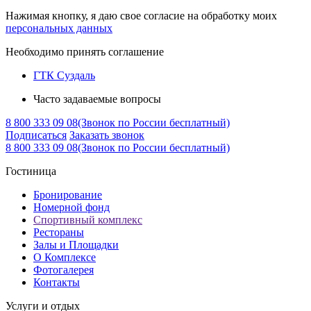
от 100 000 рублей, размер скидки составляет
Нажимая кнопку, я даю свое согласие на обработку моих
15%.
персональных данных
Дисконтная карта «ВИП-ГОЛД» — выдаётся
Необходимо принять соглашение
при накоплении суммы оплаты проживания
ГТК Суздаль
свыше 400 000 рублей, размер скидки
составляет 25%.
Часто задаваемые вопросы
8 800 333 09 08
(Звонок по России бесплатный)
Подписаться
Заказать звонок
на отдельной
8 800 333 09 08
(Звонок по России бесплатный)
странице сайта
Гостиница
Бронирование
Номерной фонд
Спортивный комплекс
Рестораны
Залы и Площадки
О Комплексе
Фотогалерея
Контакты
Услуги и отдых