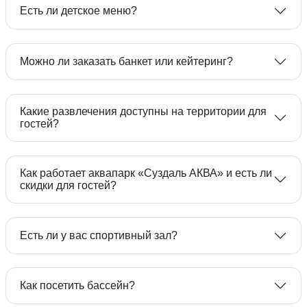
гражданина РФ;
Есть ли детское меню?
документа, удостоверяющего личность
военнослужащего РФ(военный билет) - в
период мобилизации, в период действия
Можно ли заказать банкет или кейтеринг?
военного положения и в военное время;
в случае отсутствия документов,
удостоверяющих личность гражданина РФ,
8 800 333-09-08
Какие развлечения доступны на территории для
гостей?
указанных выше, заселение гостя,
являющегося гражданином РФ,
осуществляется при предъявлении им
Как работает аквапарк «Суздаль АКВА» и есть ли
российского национального водительского
8 800 333-09-08
скидки для гостей?
удостоверения.
Есть ли у вас спортивный зал?
боулинг
падел
Как посетить бассейн?
спортивный зал