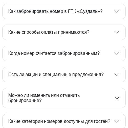
На автомобиле
Как забронировать номер в ГТК «Суздаль»?
Какие способы оплаты принимаются?
8
800 333-09-08
Когда номер считается забронированным?
формой бронирования
Есть ли акции и специальные предложения?
Можно ли изменить или отменить
бронирование?
парковка
Акций
Какие категории номеров доступны для гостей?