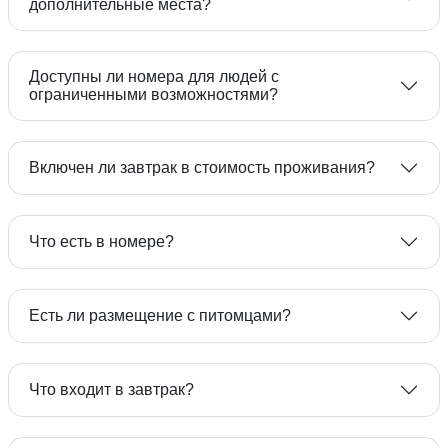
дополнительные места?
33
Доступны ли номера для людей с
ограниченными возможностями?
паспорта гражданина РФ, удостоверяющего
личность гражданина РФ на территории РФ;
Включен ли завтрак в стоимость проживания?
для детей до 14 лет - свидетельства о
8 (49231) 2-33-33
рождении;
паспорта гражданина СССР,
Что есть в номере?
удостоверяющего личность гражданина РФ,
Трансфер
до замены его в установленный срок на
Есть ли размещение с питомцами?
паспорт гражданина РФ;
паспорта гражданина РФ, удостоверяющего
8 800
личность гражданина РФ за пределами
333-09-08
Что входит в завтрак?
территории РФ;
временного удостоверения личности
Вертолет