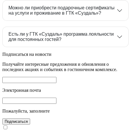
Можно ли приобрести подарочные сертификаты
на услуги и проживание в ГТК «Суздаль»?
Есть ли у ГТК «Суздаль» программа лояльности
для постоянных гостей?
Подписаться на новости
оформить онлайн на сайте
Получайте интересные предложения и обновления о
последних акциях и событиях в гостиничном комплексе.
Дисконтная карта «Почётная» — выдаётся
Электронная почта
при накоплении суммы оплаты проживания
от 50 000 рублей, размер скидки составляет
Пожалуйста, заполните
10%.
Дисконтная карта «Золотая» — выдаётся
Подписаться
при накоплении суммы оплаты проживания