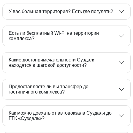
на специальной странице
У вас большая территория? Есть где погулять?
сайта
Есть ли бесплатный Wi-Fi на территории
комплекса?
+7 (49231) 2-33-88
+7 (919) 010-18-23
Какие достопримечательности Суздаля
Бесплатная парковка для проживающих гостей
находятся в шаговой доступности?
Посещение для гостей города
Предоставляете ли вы трансфер до
гостиничного комплекса?
Тарифы на парковку без проживания
Как можно доехать от автовокзала Суздаля до
ГТК «Суздаль»?
на отдельной странице
на специальной странице сайта