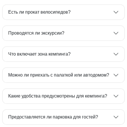
кемпинг
прокат велосипедов
САП-досок
Есть ли прокат велосипедов?
барбекю у
воды
прокат велосипедов
Проводятся ли экскурсии?
веревочный парк
Условия для проживающих гостей
пиксель-арена
Что включает зона кемпинга?
Можно ли приехать с палаткой или автодомом?
8 800
333-09-08
Какие удобства предусмотрены для кемпинга?
купальник или плавки
шапочку
сменную обувь
Предоставляется ли парковка для гостей?
8 800 333-09-08